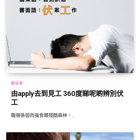
趣味事
由apply去到見工 360度睇呢啲辨別伏
工
職場係弱肉強食嘅殘酷森林，...