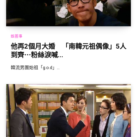
娛圈事
他再2個月大婚 「南韓元祖偶像」5人
到齊⋯粉絲淚喊...
韓流男團始祖「g.o.d」...