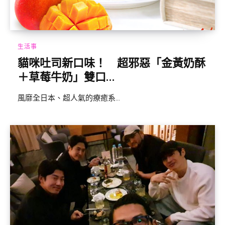
生活事
貓咪吐司新口味！ 超邪惡「金黃奶酥
＋草莓牛奶」雙口...
風靡全日本、超人氣的療癒系...