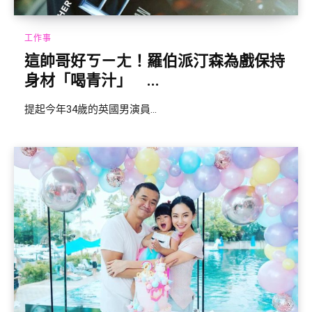
工作事
這帥哥好ㄎㄧㄤ！羅伯派汀森為戲保持
身材「喝青汁」 ...
提起今年34歲的英國男演員...