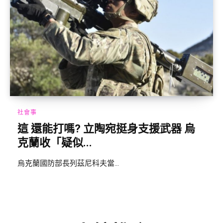
社會事
這 還能打嗎? 立陶宛挺身支援武器 烏
克蘭收「疑似...
烏克蘭國防部長列茲尼科夫當...