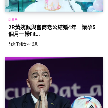
娛圈事
2R黃婉佩與富商老公結婚4年 懷孕5
個月一樣Fit...
前女子組合2R成員...