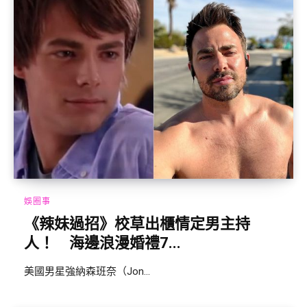
娛圈事
《辣妹過招》校草出櫃情定男主持
人！ 海邊浪漫婚禮7...
美國男星強納森班奈（Jon...