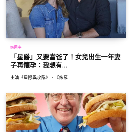
娛圈事
「星爵」又要當爸了！女兒出生一年妻
子再懷孕：我想有...
主演《星際異攻隊》、《侏羅...