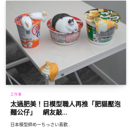
工作事
太過肥美！日模型職人再推「肥貓壓泡
麵公仔」 網友敲...
日本模型師めーちっさい喜歡...