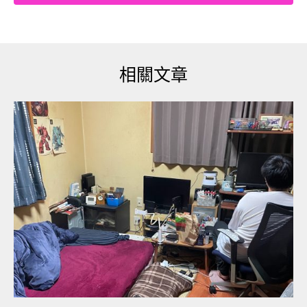
適合飲用含酒精的飲品，更何況還沒賺錢的人更不
應該拿父母賺的辛苦錢，來做這些違法的事。而今
天這群高中生，真的太讓我出乎意料之外。
相關文章
將近二十個男同學，穿著附近一間私校的制服魚貫
而入就坐。通常像這樣的情況我是絕對不會過去推
銷，但沒想到其中一位像是帶頭的男生主動將我叫
了過去，還熟門熟路的問起話來：「妳今天賣什麼
酒？」
「我今天負責這個牌子。不好意思，方便詢問一下
你成年了嗎？」為遵守公司規定我還是按流程詢
問。
「我成年了喔，要給妳看身份證嗎？」眼前的男同