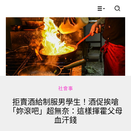
社會事
拒賣酒給制服男學生！酒促挨嗆
「妳滾吧」超無奈：這樣揮霍父母
血汗錢