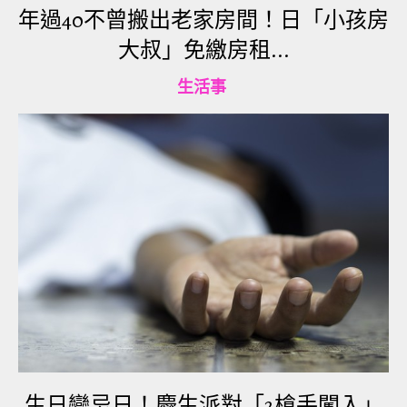
學有點戲謔的看著我，更不用說旁邊十幾雙眼睛一
年過40不曾搬出老家房間！日「小孩房
起盯著，讓我臉頰有點灼熱，即使如此我並不打算
大叔」免繳房租...
退縮。
生活事
「了解，但因為無法確認你們這一桌是否每個人都
已經成年，我也無權檢查你們的證件，所以可能無
法幫你們服務拿酒。如果有飲酒需求，可能必須請
你們自己拿。」
冒著被客訴的風險，我還是希望能盡到工作應盡的
責任，還有遵守法律規定。聽我講完之後，那些冷
淡與不屑的目光真的讓我非常不舒服，最讓我無法
接受的是後那句：「沒關係我們也不需要，妳可以
滾了。」
生日變忌日！慶生派對「2槍手闖入」