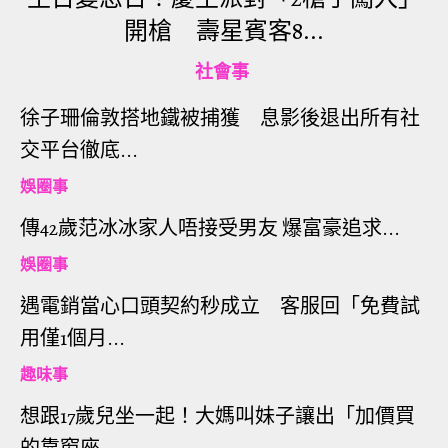
不知道為什麼，平常要是聽到客人叫我滾，我一定
開槍 壽星賓客8...
直接理智斷線的爆氣，但這次卻只有在心理無奈的
笑著。
社會事
徐子珊倫敦搭地鐵被捕獲 息影後退出所有社
雖然錯失一筆大單，但我並不後悔自己的選擇。看
交平台徹底...
他們不斷舉杯開喝彷彿沒有明天，讓我不禁懷疑，
娛圈事
這樣隔天上課真的起得來嗎？畢竟高中不像大學沒
去也沒差，而且零用錢真的能負擔這些酒錢嗎？內
傳42歲范冰冰家人唔接受男友 爆富豪追求...
心有無數疑問，我卻不敢問。
娛圈事
遇電銷當心口頭契約秒成立 客服回「免費試
兩個小時過去，我也要下班了。看到醉得歪七扭八
用僅1個月...
的他們也準備要結帳離開，就在老闆娘說完總共多
少之後，那個一開始叫我滾的少年，竟然從書包裡
趣味事
拿出小羊皮交替編織的名牌皮夾，裡面放了整疊的
想跟17歲兒坐一起！大媽叫妹子讓出「加價買
千元大鈔。不只是我，連老闆娘都傻眼。雖然我真