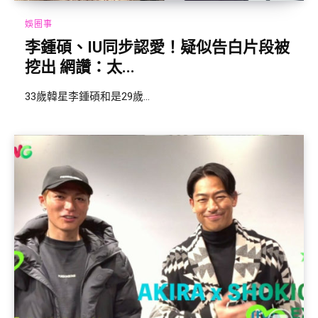
娛圈事
李鍾碩、IU同步認愛！疑似告白片段被
挖出 網讚：太...
33歲韓星李鍾碩和是29歲...