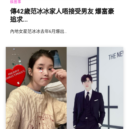
娛圈事
傳42歲范冰冰家人唔接受男友 爆富豪
追求...
內地女星范冰冰去年6月爆出...