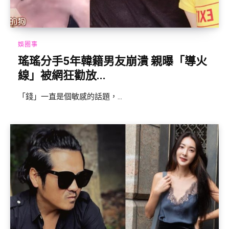
娛圈事
瑤瑤分手5年韓籍男友崩潰 親曝「導火
線」被網狂勸放...
「錢」一直是個敏感的話題，...