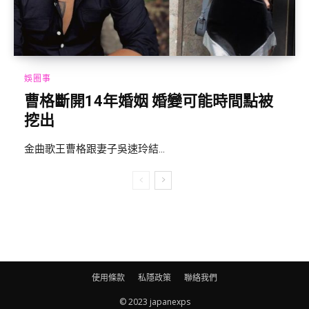
娛圈事
曹格斷開14年婚姻 婚變可能時間點被
挖出
金曲歌王曹格跟妻子吳速玲結...
使用條款
私隱政策
聯絡我們
© 2023 japanexps