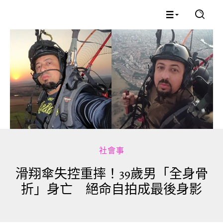
社會事
滑翔傘失控重摔！39歲男「全身骨
折」身亡 絕命自拍成最後身影