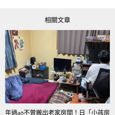
相關文章
▲德弗蘭卡留下年輕的妻子與一對子女。（圖／翻
攝自Facebook）
報導稱，當這名男子飛到保利尼亞市政府附近時，
他的設備突然出現故障，導致他從高空狠狠墜落地
面，身體多處骨折，心臟驟停。現場目擊者指出，
年過40不曾搬出老家房間！日「小孩房
德弗蘭卡當時曾在空中大聲呼救。