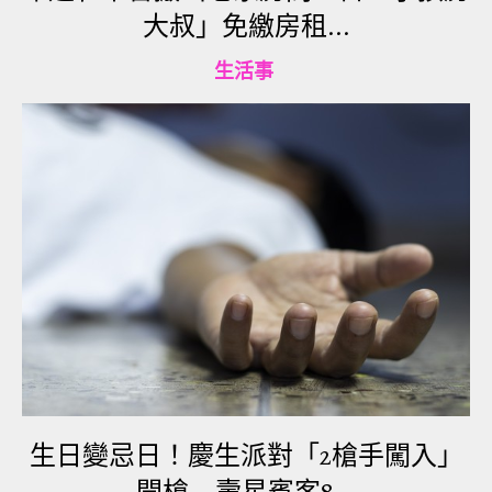
大叔」免繳房租...
一位恰好在附近的心臟專家，在見到德弗蘭卡重摔
生活事
落地後，迅速衝過來為他急救，而其他現場目擊者
則立刻報警。儘管救護車緊急將德弗蘭卡送院搶
救，但這名39歲男子仍在送院後被證實不治身亡。
德弗蘭卡曾在悲劇發生前拍下一張自拍照，沒想到
這張照片竟成了他最後的絕命照。德弗蘭卡留下了
年輕的妻子與一對兒女。雖然警方在事發後便立刻
趕到現場調查事故發生的原因，但造成這起悲劇的
主因至今仍不得而知。
生日變忌日！慶生派對「2槍手闖入」