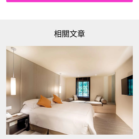
相關文章
▼原po表示，他本來想請老闆配300元的其他菜，但
在訊息中少打一個「配」字，只寫道「我要300的鹹
酥雞」。老闆誤以為他要買300元份量的鹹酥雞，就
給他準備了滿滿一大包。他感嘆說：「電話溝通跟
文字溝通的差異。」