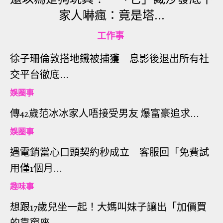
家人嚇瘋：竟是塔...
網友們看到後也紛紛笑說：「少了啤酒，選我正
工作事
解」、「國文老師要哭了」、「好險我都說亂炸
300」、「幸好是鹹酥雞300，若是甜不辣300就不得
徐子珊倫敦搭地鐵被捕獲 息影後退出所有社
了」、「還好不是多加300蒜頭」、「是你以為老闆
交平台徹底...
理解你，但其實沒有」、「吃到爽，一年內不會想
娛圈事
吃鹹酥雞」。幸好原po廚藝超好，將鹽酥雞變成宮
傳42歲范冰冰家人唔接受男友 爆富豪追求...
保雞丁、糖醋雞丁，並全部吃光了～
娛圈事
遇電銷當心口頭契約秒成立 客服回「免費試
用僅1個月...
趣味事
想跟17歲兒坐一起！大媽叫妹子讓出「加價買