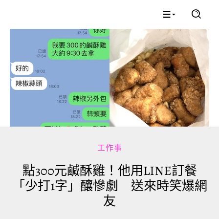
工作事
點300元鹹酥雞！他用LINE訂餐
「少打1字」釀慘劇 送來時笑爆網
友