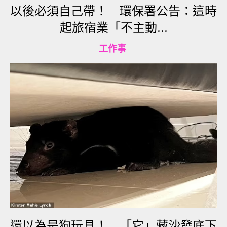
以後必須自己帶！ 環保署公告：這時
起旅宿業「不主動...
工作事
▼從原po分享的截圖可以看到，他表示要300的鹹酥
雞，大約9點半去拿。老闆很快回覆，並詢問要不要
放辣椒、蒜頭。他回說「辣椒另外包，蒜頭要，可
以加錢多點蒜頭」。但他打字時少打了一個「配」
字，取餐時獲得了一份300元超大份量的鹹酥雞。他
覺得這件事很好笑，所以跟大家分享，並說沒有怪
店家的意思。
還以為是狗玩具！ 「它」藏沙發底下