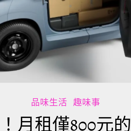
品味生活
趣味事
！月租僅800元