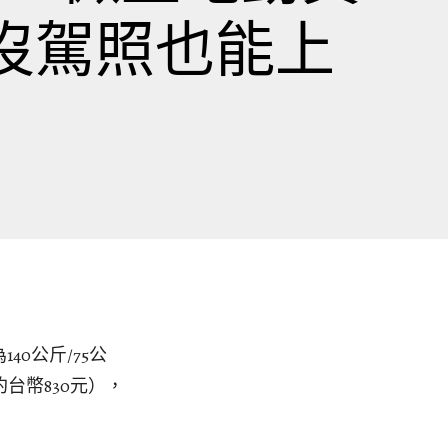
登場 沒駕照也能上
40公斤/75公
台幣830元），