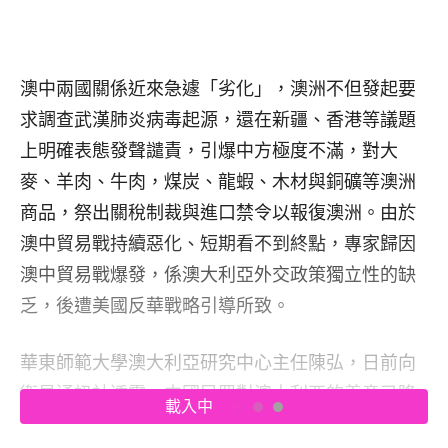
澳中兩國關係近來急遽「劣化」，澳洲不但發起要
求調查武漢肺炎病毒起源，還在新疆、香港等議題
上明確表態發聲譴責，引爆中方極度不滿，對大
麥、羊肉、牛肉，煤炭、龍蝦、木材與銅礦等澳洲
商品，祭出關稅制裁與進口禁令以報復澳洲。由於
澳中貿易戰持續惡化、短期看不到終點，專家歸因
澳中貿易戰爆發，係澳大利亞外交政策獨立性的缺
乏，後遭美國反華戰略引導所致。
華東師範大學澳大利亞研究中心主任陳弘，日前向
衛星通訊社透露，中國民眾對澳大利亞的善意已降
載入中
至歷史最低水平。陳弘認為：「2020年是中澳關係