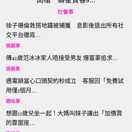
開槍 壽星賓客8...
方面的考慮，尤其是在軍事政治領域。目前美國號
社會事
稱為世界警長，而澳大利亞則被稱為副警長。」
徐子珊倫敦搭地鐵被捕獲 息影後退出所有社
交平台徹底...
娛圈事
傳42歲范冰冰家人唔接受男友 爆富豪追求...
娛圈事
遇電銷當心口頭契約秒成立 客服回「免費試
用僅1個月...
趣味事
想跟17歲兒坐一起！大媽叫妹子讓出「加價買
價值新台幣8551萬元的澳洲大龍蝦日前被耽擱在上海
的靠窗座...
海關，直到龍蝦死亡。（示意畫面） 圖：翻攝現代