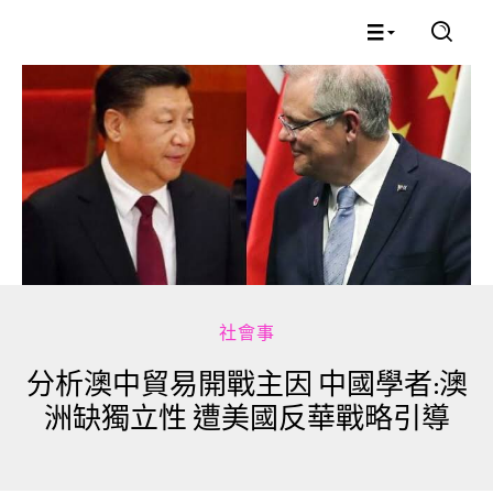
社會事
分析澳中貿易開戰主因 中國學者:澳
洲缺獨立性 遭美國反華戰略引導