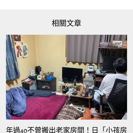
繼續受到坎培拉政府肆意毒化和破壞的一年。莫里
森繼續對中國進行惡意中傷，干涉中國主權和內
政，屢屢挑戰中國的核心利益。必須意識到，澳方
相關文章
所期望的所謂政冷經熱的局面其實是缺乏邏輯的。
中國企業界、投資者、消費者正在越來越失去對澳
大利亞營商環境的信心，這是澳大利亞自由黨-國家
黨聯盟政府一手造成的。澳大利亞國內早就有反華
勢力呼應美國，鼓譟與中國經濟脫鈎。而現在，坎
培拉近年來的對中國敵視政策正在實質性地割裂兩
國經貿關係。
陳弘認為:「事實是澳大利亞破壞了中澳經貿關係，
而根本不是中國對澳發動甚麼貿易戰。自2017年年
中以來，澳大利亞政府在錯誤的冷戰思維和美國反
年過40不曾搬出老家房間！日「小孩房
華戰略的引導下，將中澳關係逐步推向深淵。兩國