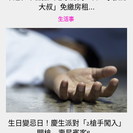
大叔」免繳房租...
關係必將會實質性地被坎培拉推向政冷經冷的局
面。」
生活事
陳弘說:「在辭舊迎新的歲末年初，我們期望澳大利
亞當局能早日回歸理性，不再為美國反華勢力火中
取栗，真正為自身切實的國家利益著想，使兩國關
係回歸到正確的航道上來。」
另外，西安外國語大學英文學院澳大利亞研究中心
副教授蘇銻平，同樣向衛星通訊社透露，儘管澳大
利亞總理莫里森也談到了澳大利亞的政治獨立性，
但在大多數情況下，他要和美國保持一致。蘇銻平
說：「我認為澳大利亞一直都是美國的跟班，應該
生日變忌日！慶生派對「2槍手闖入」
說在第二次世界大戰之後澳大利亞就轉向了美國，
並依賴美國對他們的支持。直至今日他們依然有這